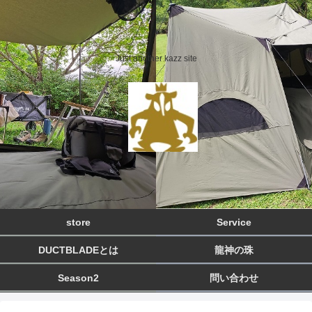
Just another kazz site
store
Service
DUCTBLADEとは
龍神の珠
Season2
問い合わせ