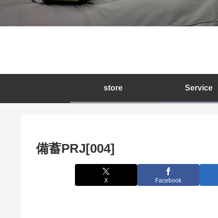
store
Service
備蓄PRJ[004]
X
Facebook